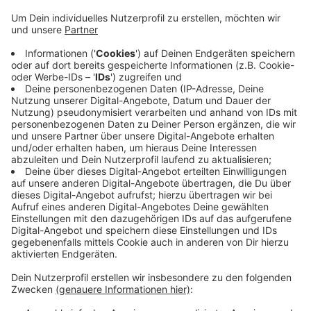
Anzeige
Vor allem in den Baugebieten waren in letzter Zeit
Wege derart zugeparkt, dass Einsatzfahrzeuge der
Feuerwehr nicht durchkamen. Das geht nicht, sagt die
Stadt. In engen Straßen und an unübersichtlichen
Stellen dürfen Autofahrer nicht parken. Im Ernstfall
eines Einsatzes zählt jede Sekunde. In den
kommenden Wochen planen Ordnungsamts-
Mitarbeiter verstärkt zu kontrollieren und konsequent
Knöllchen zu verteilen.
Anzeige