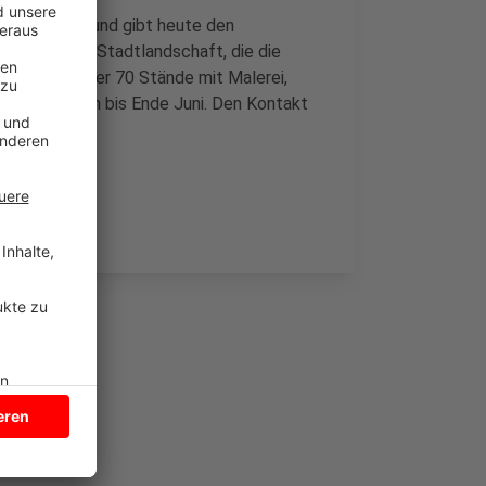
nst im Park" und gibt heute den
b es in der Stadtlandschaft, die die
 Platz für über 70 Stände mit Malerei,
bewerben sich bis Ende Juni. Den Kontakt