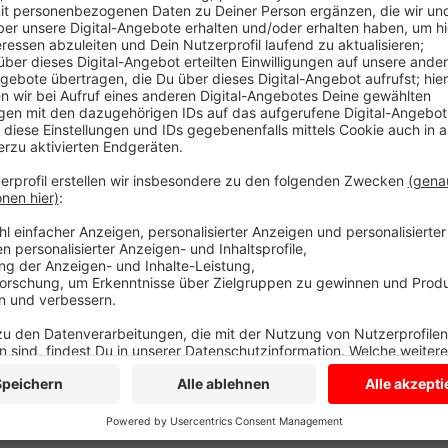
Der Kreis Coesfeld organisiert die Veranstaltung "Ku
Startschuss für Anmeldungen. Im vergangenen Jahr ga
Burg Vischering und die Burg Lüdinghausen verbindet,
Graphik, Skulptur und Kunsthandwerk. Interessierte 
gibt es
HIER
Anzeige