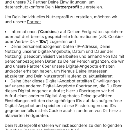
Veröffentlicht:
Dienstag, 22.08.2023 06:09
Anzeige
Die Arbeitsagentur nennt die Veranstaltung einen
kleinen aber wichtigen Baustein im Kampf gegen den
Fachkräftemangel. Es sei sehr wichtig die Schüler früh
an die Möglichkeit einer Ausbildung heranzuführen und
Sie auch für diese Berufe zu begeistern. Daher stellen
heute auch 30 Unternehmen an die 100
Ausbildungsberufe vor. Die Sekundarschule freut sich
über die Vielfalt. Den Schülern einen weiten Einblick in
die Berufsfelder zu ermöglichen sei wichtig. Außerdem
können sich Schüler direkt für ein Praktikum oder eine
Ausbildung bewerben.
Heute startet um 16 Uhr die Ausbildungsmesse