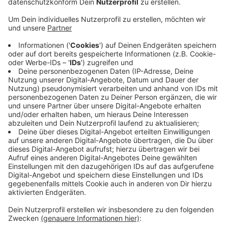
Anzeige
Die App zeigt Angebote von Supermärkten in der Nähe
an und erstellt eine optimale Einkaufsroute. Heute
startet die Abstimmungsphase. Im vergangenen Jahr
hat die Gruppe den zweiten Platz bei dem
Gründerwettbewerb geholt. In diesem Jahr wünschen
sich Johannes und sein Team noch einen Schritt
weiter voranzugehen. Die drei haben die App
weiterenwickelt und sie bietet deutlich mehr Vorteile.
Tester der App sind vollauf zufrieden, sagen die
Entwickler. Die App spare Zeit, Geld und führe zu
einem bewussteren Einkaufen. Den Link zur
Abstimmung gibt es
HIER
:
Anzeige