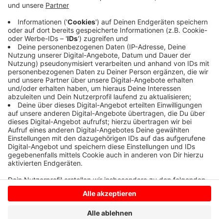
Hier hat es am späten Abend in einem Wohnhaus an
der Seppenrader Straße gebrannt. Die Löschzüge
Seppenrade und Lüdinghausen rückten mit über 60
Feuerwehrleuten aus. Niemand war zuhause. Niemand
wurde verletzt. Nach ersten Erkenntnissen brach das
Feuer in der Küche aus.
Anzeige
Anzeige
Anzeige