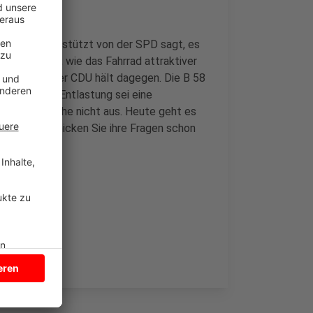
nen und unterstützt von der SPD sagt, es
öglichkeiten, wie das Fahrrad attraktiver
rtens von der CDU hält dagegen. Die B 58
fnehme. Als Entlastung sei eine
 setzen, reiche nicht aus. Heute geht es
m 18 Uhr. Schicken Sie ihre Fragen schon