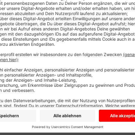
Herausforderer Christoph Lützenkirchen von der Grü
gebe nur eine Lösung. Es sei nötig, andere Verkehrsm
zu machen. Der amtierende Bürgermeister Ansgar Me
sei eine Bundesstraße, die überregionalen Verkehr au
Umgehungsstraße geplant. Alleine auf das Fahrrad zu
weiter mit den Bürgermeisterkandidaten für Olfen, u
jetzt per Whats App oder als Mail:
Anzeige
Anzeige