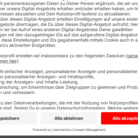
Anzeige
Auf ihren Tablets können die Grundschüler Blitzrechn
Zeichnen üben oder anhand von Kinderbüchern Trickfi
zum Beispiel mit Texten und Medien umzugehen, Inha
erweitern gleichzeitig ihren Wortschatz. An allen dre
Digitalisierungsbeauftragte. Sie bilden weitere Lehre
Anzeige