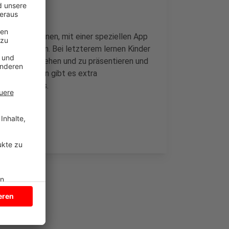
en, Lesen lernen, mit einer speziellen App
lme erstellen. Bei letzterem lernen Kinder
lte zu verstehen und zu präsentieren und
i Grundschulen gibt es extra
rkollegen aus.