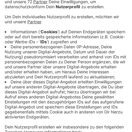
Anzeige
Sie senkt die Wassertemperatur im Klutenseebad
nochmal etwas weiter ab, außerdem wird der Betrieb
der Saunen eingeschränkt. Das Bad soll in Zukunft
auch stromsparender belüftet sein. Außerdem bleibt
an allen städtischen Gebäuden im Dunkeln ab sofort
die Außenbeleuchtung aus - auch die Stadtlandschaft
ist nicht mehr beleuchtet. Strombetriebene
Springbrunnen zum Beispiel in der Borg oder auf dem
Marktplatz bleiben ebenfalls aus. Die Stadt
Lüdinghausen leistet so Ihren Beitrag und bittet auch
Sie überall wo möglich Strom zu sparen. Die Stadt
sucht auch weitere Ideen noch mehr Strom
einzusparen und setzt dabei auf Ihre Mithilfe. Für die
besten fünf Vorschläge gibt's einen Lüdinghausen-