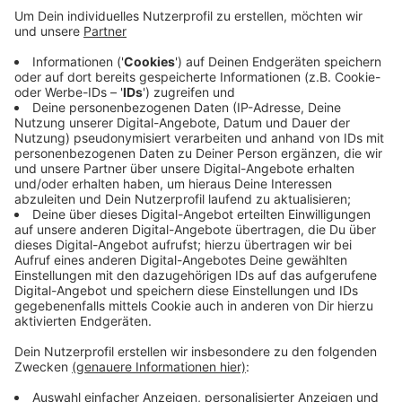
Anzeige
In Lüdinghausen haben Unbekannte einen älteren Mann
mit der "Falsche Polizisten"-Masche jetzt um viel Geld
gebracht. Sie gaben vor Geld und Wertgegenstände
vor Einbrechern in Sicherheit bringen zu wollen. Auf
den ersten Anruf ließ sich das spätere Opfer nicht ein.
Die Betrüger riefen aber immer und immer wieder an.
Der Telefon-Terror verunsicherte den Mann schließlich
so sehr, dass er Geld abhob und es übergab.
Anzeige