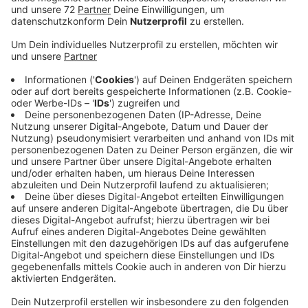
Anzeige
In Lüdinghausen steht das Projekt um leuchtende
Fassaden vor dem Abschluss. Lüdinghausen Marketing
und die City-Managerin ziehen eine Bilanz. 85 Prozent
der Hausbesitzer machen mit, also der Löwenanteil.
Leuchtende Fassaden in der Innenstadt sind ein
Hingucker und sie sorgen dafür, dass sich das
Sicherheitsempfinden erhöht. Wer ist schließlich schon
gerne bei abendlichen Gassi- oder Joggingrunden auf
dunklen Straßen unterwegs? Licht macht es einfach
sicherer, auch zu Parkplätzen zu kommen. Jetzt steht
noch ein Rundgang an, bei dem es um die
Feineinstellung der Lichter geht. Die Leuchtzeiten
sollen einheitlich gestaltet sein. Außerdem ist es
wichtig, dass die Strahler so ausgerichtet sind, dass
sie nicht Motten und andere Nacht-Insekten anlocken.