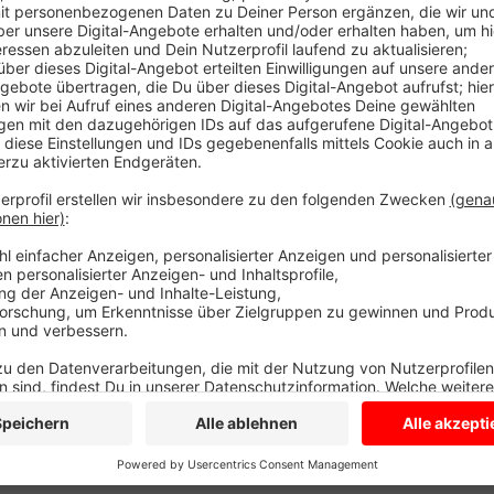
abgestorben sind. Schuld ist viel Laub von den Weid
bekommen jetzt einen gründlichen Schnitt. Auf den e
Feuchtwiesen- und Uferstauden ausbreiten. Dadurch s
in einen Biotop verwandeln und neuen Lebensraum fü
Anzeige