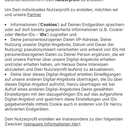
Veröffentlicht:
Samstag, 30.07.2022 09:24
Anzeige
Sie rechnen heute auf dem Marktplatz mit einem
großen Zulauf. Schon zum vierten Mal findet der
Büchermarkt statt und hat bislang auch viele Besucher
über die Stadtgrenzen hinweg gelockt. Das belebe die
Stadt und bringe Buchliebhaber zusammen. Das zeige,
dass das Buch in Papierform weiterhin eine große Fan-
Gemeinschaft habe, sagen die Veranstalter. Der
Büchermarkt ist heute von 10 bis 16 Uhr auf dem
Marktplatz.
Anzeige