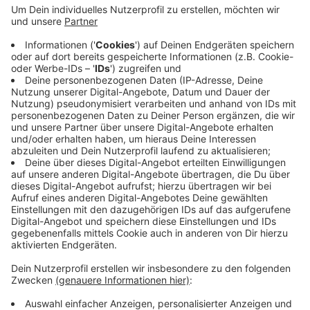
Geplant sind neue Strategien und Projekte für die
nächsten Jahre passgenau für Lüdinghausen zu
entwickeln. Die Stadt rückt dabei einen
umweltfreundlicheren Verkehr, energiebewusstes
Bauen und Klimaschutz im Alltag in den Vordergrund.
Die Ideenwerkstatt ist am Donnerstag in zwei
Wochen. Weil wegen Corona die Teilnehmerzahl
begrenzt ist, bittet die Stadt Sie sich anzumelden.
Das geht unter geyer@stadt-luedinghausen.de.
Anzeige
Anzeige