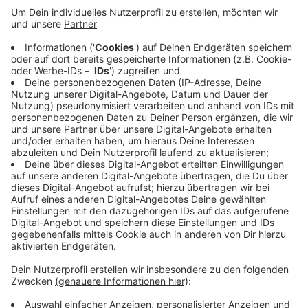
In Lüdinghausen können Sie dabei heute gleichzeitig
noch etwas Gutes tun: Die "Indienhilfe Lüdinghausen"
verkauft heute selbstgenähte Masken auf dem
Samstagsmarkt. Drei Frauen aus dem Team haben in
den vergangenen Tagen jeweils gut 60 Masken
produziert. Ein Großteil des Geldes nutzt das Team,
um hungernden Menschen in Indien zu helfen. 1 bis 2
Masken gibt es pro Kunde - eine Maske kostet 10
Euro.
Anzeige