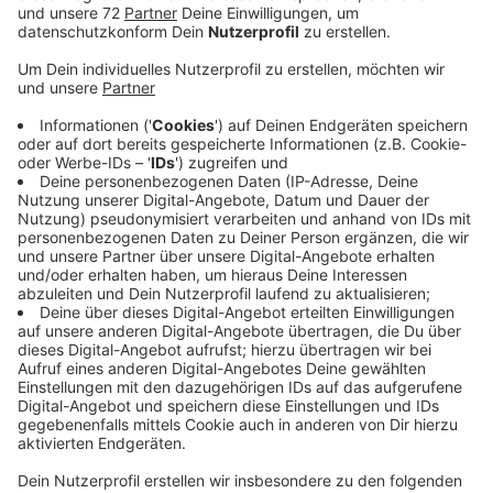
Anzeige
Mit dem bisherigen Team lässt sich eine weitere
Gruppe nicht stemmen. Das Jugendrotkreuz sucht
deshalb Freiwillige, die Lust haben sich als Betreuer zu
engagieren. Sie sollten mindestens 16 Jahre alt sein
und Spaß an der Arbeit mit Kindern haben. Bei
Interesse und für weitere Informationen melden Sie
sich beim JRK-Team per E-Mail unter jrk@drk-
luedinghausen.de
Das Jugendrotkreuz in Lüdinghausen und Seppenrade
war vor einem Jahr neu gestartet. Nach einer Corona
bedingten Pause waren Ehrenamtliche ausgeschieden
und es musste sich erst ein neues Team finden. Das