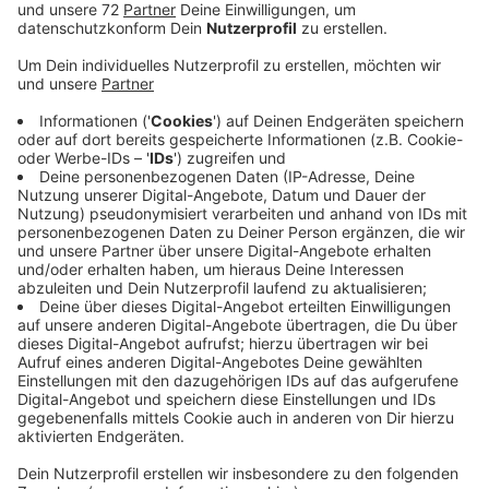
Vor allem in der Lüdinghauser Innenstadt auf
Gehwegen und in den Parkanlagen liegen Kippen.
Ärgern sich die Grünen und schlagen vor, auf Plakaten
auf die Gefahren hinzuweisen. Sie wollen Händler mit
ins Boot holen die die Plakate in ihre Schaufenster
hängen. Außerdem könnte Lüdinghausen Partner eines
Systems werden, das Zigaretten-Müll sammelt und zu
einem Granulat verwertet. Entsprechende Behälter
könnten im Stadtgebiet unter anderem an
Laternenmasten angebracht sein. Raucher könnten
ihre Kippen darin entsorgen. Die Stadt möchte die
Kampagne über ihre Grenzen hinaus, kreisweit,
anstoßen. Sie schlägt vor, dazu die
Wirtschaftsbetriebe und den Entsorger Remondis ins
Boot zu holen. Der Umweltausschuss berät am
Donnerstag in einer Woche.