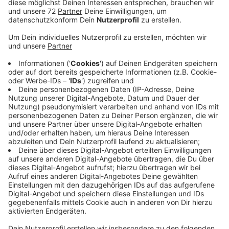
Anzeige
Sie sucht Gesundheits- und Krankenpfleger und auch
einen Facharzt für die Innere Medizin. Die
Notaufnahme in dem Krankenhaus wurde zuletzt
medizintechnisch stark aufgestockt. Dadurch ändern
sich aber auch Arbeitsabläufe. Außerdem haben sich
die Patientenzahlen in der Notaufnahme zuletzt
wieder verdoppelt. Gründe seien vermutlich, dass die
Menschen seit den Corona-Lockerungen wieder mehr
unternehmen. (Und: es trauen sich zum Glück auch
wieder mehr Menschen mit akuten Erkrankungen und
Verletzungen in die Krankenhäuser - schätzt die
leitende Ärztin der Notaufnahme, Friederike
Haermeyer. Nehmen die Patientenzahlen weiter zu,
braucht die Notaufnahme aber fachliche