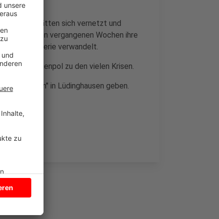
dinghausen hätten sich vernetzt und
en haben in den vergangenen Wochen ihre
t in eine Galerie verwandelt.
de! Als Gegenpol zu den vielen Krisen.
tvoll shoppen" in Lüdinghausen geben.