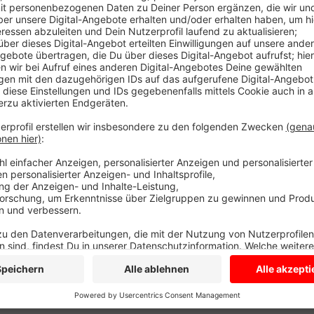
Und nicht nur das: Künstlerinnen und Künstler aus Lü
unterstützen sich dadurch besser. Knapp 30 von ihn
Werke in Geschäften präsentiert und so die Innenstad
Erstmals gab es ein gemeinsames Thema: Lebensfreu
Fest steht: Im kommenden Jahr soll es wieder "Kuns
Dann wieder mit einem gemeinsamen Thema.
Anzeige