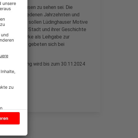
urg Lüdinghausen zu sehen sei. Die
en aus verschiedenen Jahrzehnten und
m haben: Sie sollen Lüdinghauser Motive
en Bezug zur Stadt und ihrer Geschichte
ihre Kunstwerke als Leihgabe zur
 möchte, wird gebeten sich bei
, 02591
 eine Meldung wird bis zum 30.11.2024