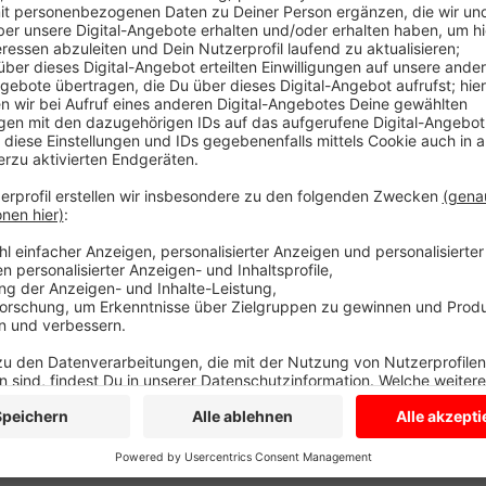
Sie soll im Herbst in einem Jahr in den Räumen der B
Ausstellung soll aus Gemälden, Grafiken, Zeichnung
Epochen bestehen. Eines sollen alle Werke gemeinsa
und Szenen aufgreifen oder einen anderweitigen eng
haben. Die Organisatoren hoffen, dass Lüdinghauser 
Verfügung stellen. Wer sich hierzu näher informieren
Lüdinghausen Marketing zu melden (Stefan Wiemann
9489090, wiemann@luedinghausen-marketing.de). Um
gebeten.
Anzeige