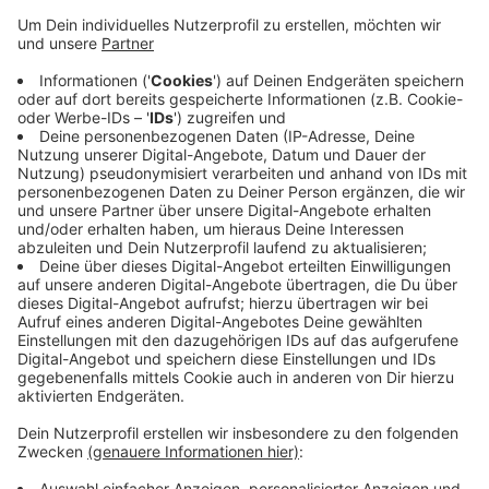
Veröffentlicht:
Samstag, 07.10.2023 06:59
Anzeige
Lüdinghausen Marketing zieht heute Bilanz: Zeitweise
verregnetes Wetter und Baustellen in der Innenstadt
haben dafür gesorgt das einige Termine in dieser
Saison weniger gut besucht waren. Für das kommende
Jahr ist das Ziel weitere Händlerinnen und Händler mit
regionalen Lebensmitteln oder Kunsthandwerk zu
gewinnen.
Anzeige