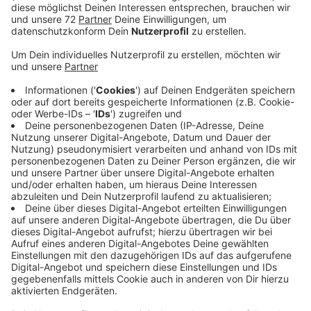
In Lüdinghausen ist die Parkplatzsuche für Patienten
der Praxen auf dem Mariencampus allerdings ein
Problem. Seit 5 Jahren suchen Stadt und Politik nach
einer Lösung. Jetzt passiert endlich etwas. Eine
Schranke soll künftig den Zugang zum Parkplatz am
Ostwall regulieren. Dafür hat sich am Abend eine
Mehrheit im Haupt- und Finanzausschuss
ausgesprochen. Besucher der Arztpraxen sollen
künftig deutlich geringere Parkgebühren zahlen als
normale Besucher und dadurch hier Vorrang haben. Die
CDU ist froh, dass endlich eine Lösung in Sicht ist. Die
SPD sieht das Konzept dagegen kritisch. Es sei
fraglich, ob Patienten durch die Schranke künftig
wirklich leichter einen Parkplatz in der Nähe finden. Sie
vermutet, dass andere Besucher der Innenstadt
weiter auf dem Parkplatz stehen, auch wenn sie