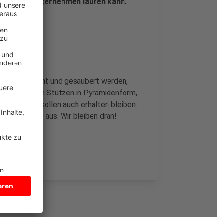
für das Unternehmen laufen kann.
en alle entfernt und gesäubert werden,
e historischen Stützen in Pyramidenform,
u gelangen, sollen auch erhalten bleiben.
ten Bauzeit aus. Wir bleiben dran!