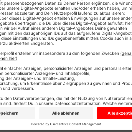
Umbau der Mäusescheune zu einem Bürogebäude 
Veröffentlicht:
Freitag, 26.09.2025 16:51
Anzeige
Beispielsweise sind die Steine bröselig. Daher müss
bevor die alten Steine wieder eingesetzt werden. Di
die die Mäuse einst davon abhielten, in die Scheune z
Insgesamt gehen die Eheleute Boor von rund 18 Mona
Anzeige