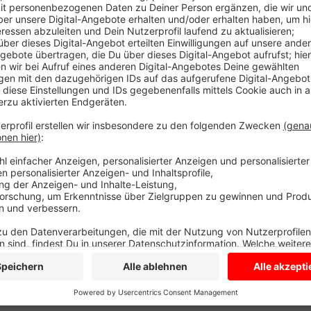
Es sei enorm wichtig, dass niedergelassene Ärtze un
schwer krank ist und ins Krankenhaus gehört und we
Krankenhaus macht sich Sorgen, dass das Krankenhau
ist, sollte - vor allem am Wochenende - in die Ambu
Die Christophorus Kliniken in Coesfeld, Dülmen und 
Coronapatienten auf den Standort in Dülmen zu konz
Anzeige