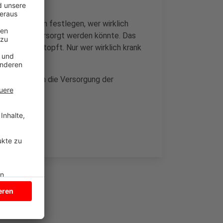
d Ambulanzen festlegen, wer wirklich
r zu Hause versorgt werden könnte. Das
s sonst vestopft. Nur wer wirklich krank
lanz kommen.
Nottuln planen die Versorgung der
entrieren.