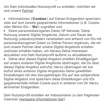
Anzeige
Menschen, die nicht so mobil sind, können sich mit den
Rikschas zu Arztterminen fahren lassen. Jeden
Montag und Mittwochvormittag bietet das Team den
kostenlosen Service an. Sie buchen die Fahrten vorab
per Telefon unter 02591-70500 und eine Rikscha holt
Sie zuhause oder an einer Bushaltestelle ab. Bis zu den
Sommerferien testet das Team, wie das Gesundheits-
Shuttle ankommt, danach entscheidet es, ob es das
Angebot fortführt.
Anzeige