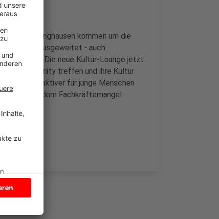
zubis nach Lüdinghausen kommen um die
mittlerweile ausgeweitet - auch
 inzwischen. Die neue Kultur-Lounge jetzt
ikulti-Community treffen und ihre Kultur
 es noch attraktiver für junge Menschen
u kommen, um dem Fachkräftemangel