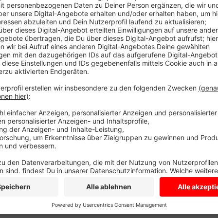
Anzeige
Der Verein organisiert, dass junge indische Pflegea
Fachkräftelücke zu schließen. Das Projekt hat sich 
Handwerker-Azubis betreut und vermittelt der Verein
soll ein Raum sein, in dem sich die indische bzw. mult
leben, aber auch Lüdinghauser treffen kann. Das soll
aus Indien oder anderen Ländern machen, hierher z
entgegenzuwirken.
Anzeige