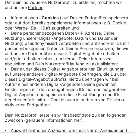
Anzeige
Während der geplanten Pausen- und Wendezeiten
laden E-Busse hier nach. Bislang mussten sie zum
Betriebshof im Gewerbegebiet Tetekum fahren. Hier
erfolgt jetzt nur noch das komplette Aufladen der
Akkus über Nacht. Im Moment hat die RVM acht E-
Busse im Kreis Coesfeld im Einsatz.
Anzeige
Anzeige