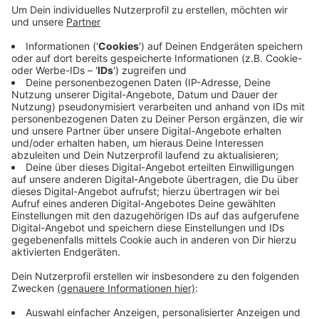
Und in Lüdinghausen ist ab sofort das Auffüllen der
Wasserflasche an den Trinkbrunnen erlaubt. Die
Trinkbrunnen in der Stadt sind offizieller Teil des Refill-
Deutschland-Netzwerkes. Sie sind mit einem
entsprechenden blauen Aufkleber gekennzeichnet.
Das ist nachhaltig und vermeidet Plastik. Inzwischen
gibt inzwischen 10 Refill-Stationen in Lüdinghausen
und Seppenrade. Die Stationen sind in einer Karte
eingezeichnet, Infos dazu gibt es
HIER
.
Anzeige
Anzeige