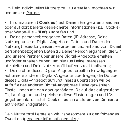
Anzeige
Es sei gelungen nach konstruktiven Gesprächen mit
der Eigentümerfamilie eine insgesamt 13 Hektar große
Fläche südlich und nördlich der B58 in der Bauerschaft
Westrup zu sichern. Mit dieser Erweiterung schaffe
die Stadt die Grundlage für mehr Arbeitsplätze und
eine starke, zukunftsfähige Wirtschaft, sagt der
Bürgermeister. Das geplante Gewerbegebiet, knapp so
groß wie 20 Fußballfelder, soll nachhaltig und
ökologisch ausgewogen gestaltet werden.
Anzeige