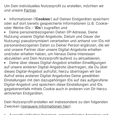
Die Ascheberger Pfarrei könnte sich mit den
Gemeinden in Drensteinfurt und Sendenhorst im
Nachbarkreis Warendorf zusammentun. Über diese
Zukunfts-Pläne des Bistums haben Vertreter der
Pfarreien jetzt erstmals beraten. Sie sammeln jetzt
Kritik, Ideen und Vorschläge. Im Oktober befasst sich
eine Projektgruppe damit. Wegen zurückgehender
Mitgliederzahlen, einem Mitarbeiter-Mangel bei den
Seelsorgern und weniger Kirchensteuern will das
Bistum neue Wege gehen.
Anzeige