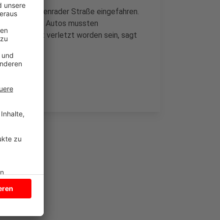
 mit der Seppenrader Straße eingefahren.
 Auto. Beide Autos mussten
nfall leicht verletzt worden sein, sagt