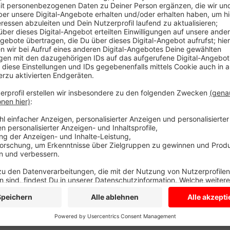
Termine und Vorschläge können bis zum 05. Septemb
abfallentsorgung@stadt-luedinghausen.de oder telef
mitgeteilt werden. Ende des Jahres verteilt die Sta
dann wieder an alle Haushalte in der Stadt.
Anzeige