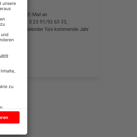
er 2025 per E-Mail an
onisch unter 0 25 91/92 63 33,
dt den Abfallkalender fürs kommende Jahr