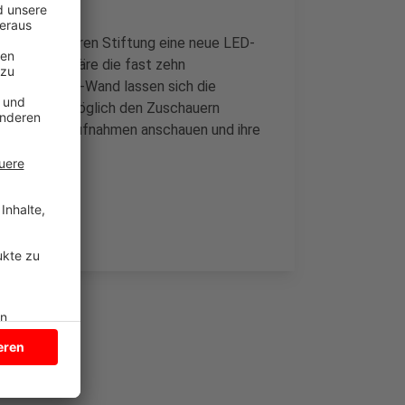
rland und deren Stiftung eine neue LED-
er Partner wäre die fast zehn
Auf der LED-Wand lassen sich die
um Beispiel möglich den Zuschauern
Spieler sich Aufnahmen anschauen und ihre