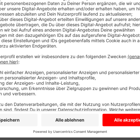
Heute hat der Verein mit der Sparkasse Westmünste
Videowand offiziell eingeweiht. Ohne den Zuschuss d
Quadratmeter große Wand nicht bezahlbar gewesen. 
Mannschaften bei Spielen präsentieren und es ist z
Spielzüge in Zeitlupe zu zeigen. Im Training können 
Technik überprüfen.
Anzeige