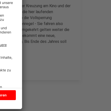
 ja zwischen der Kreuzung am Kino und der
etters sind die hier laufenden
Landesbetrieb die Vollsperrung
inbahnstraßenregel - Sie fahren also
baustelle- umgekehrt gelten weiter die
raße um. Sie bekommt eine neue,
nten Radweg. Bis Ende des Jahres soll