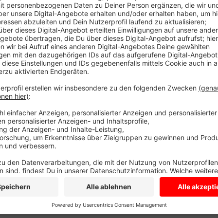
Seit gut zwei Wochen (seit 17.7.) ist die Straße hier
Brücke Ostenstever vollgesperrt. Trotz des nassen W
Bauarbeiten aber so weit fortgeschritten, dass der 
Donnerstag wieder aufhebt. Ab dann gilt wieder die E
wieder von Lüdinghausen nach Senden durch die Groß
Umleitungsstrecken. Der Landesbetrieb baut die St
schmalere Fahrbahn und künftig gibt es einen getren
alles fertig sein.
Anzeige