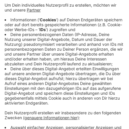
Die Angebote kommen gut an, bisher wurden etwa 270
Karten an Familien in Seppenrade und Lüdinghausen
ausgegeben. Die Karte ermöglicht Familien an vielen
Angeboten teilzunehmen und es gibt Rabatte beim
Shoppen und beim Restaurantbesuch. Familien in
Seppenrade und Lüdinghausen, die noch keine
Familienkarte haben, beantragen eine unter
familie@stadt-luedinghausen.de oder unter
02591/926-901.
Anzeige