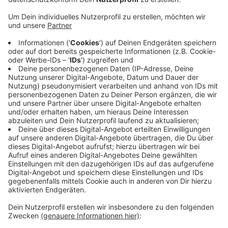
Klappt dabei alles und spielt das Wetter mit, soll es
Mitte September losgehen. Der Untergrund muss für
die Arbeiten richtig trocken sein. Ziel ist es, dass sich
Innen- und Außengräfte an der Burg Vischering in ein
Biotop mit zeitweise sumpfigen Bereichen verwandeln.
Der Uferbereich der Innengräfte wird neu gestaltet
und der Graben entschlammt. Die Außengräfte im
südlichen Bereich soll in den Wintermonaten
austrocknen. Das soll das bislang regelmäßige
Entschlammen in dem Ökosystem verhindern. Auf der
Außengräfte ist zudem eine dauerhafte, barrierefreie
Aussichtplattform vorgesehen.
Anzeige