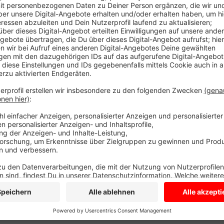
Die Mitarbeiter haben einige Probeläufe in den verg
Technik einwandfrei funktioniert. Es klappt alles. Im
größeren Wartebereich und es ist durch die innensta
gibt es nur Online-Termine. Den Link finden Sie
HIER.
Anzeige