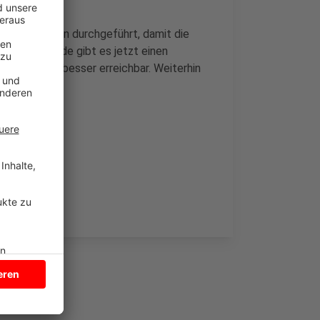
angenen Tagen durchgeführt, damit die
 neuen Gebäude gibt es jetzt einen
dtnahe Lage besser erreichbar. Weiterhin