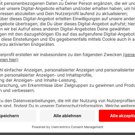
Anzeige
Sie war als Volunteer im Deutschen Haus und hat si
ihr richtig gut gefallen. Vor allem die Gemeinschaft 
Zusammenhalt im Team hat sie beeindruckt. Etwas g
Möglichkeit die besten deutschen Sportler persönli
Olympia dabei zu sein. Während die Sportler schon M
Johanna erst am Dienstag zurück in den Kreis Coesf
Anzeige