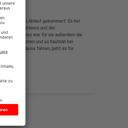
ch dort um den Ablauf gekümmert. Es hat
unter den Volunteers und der
anz besonderes war für sie außerdem die
ch kennenzulernen und so hautnah bei
orgen nach Hause fahren, geht es für
eld.