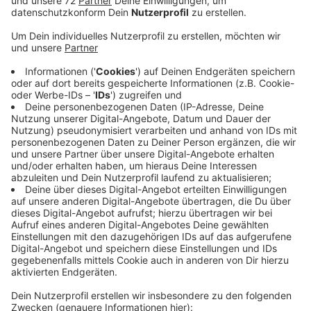
Anzeige
Das zeigt eine heute veröffentlichte Studie. Ängste
nehmen ab - Psychotherapeut Michael Braunheim aus
Senden findet das etwas verwunderlich. Das Ergebnis
käme überraschend, weil die Medien ja allgemein
verbreiten, dass es eine Verunsicherung der
Gesellschaft gibt. Michael Braunheim vermutet, dass
wir uns an viele längerfristige Risiken gewöhnen und
dadurch auch etwas abstumpfen. Beispielsweise
gegen die bedenkliche Politik des US-amerikanischen
Präsidenten Donald Trump. Insgesamt ist es aber gut,
wenn das Angst-Level bei der Bevölkerung gesenkt
ist. Große Sorgen machen den Menschen vor allem
steigende Kosten und Politiker, die mit dem Zuzug von
Menschen aus dem Ausland überfordert scheinen.