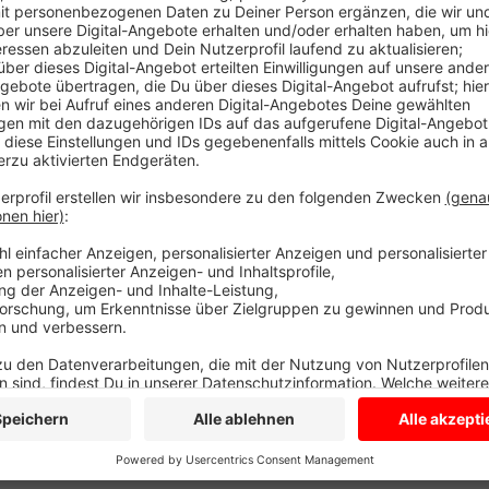
Die Unfallstelle in der Bauerschaft Stevede ist end
ein Lastwagen in den Graben gekippt. Der Fahrer wur
Granulatsteinchen hatten sich teilweise auf der Fahrba
dauerte es, die Steinchen in einen anderen Lastwagen
Anschließend hob ein Abschleppunternehmen den Last
Räder. Jetzt ermittelt die Polizei, warum der Laster
Verbindungsstrecke zwischen Merfeld und der B 67 w
Anzeige