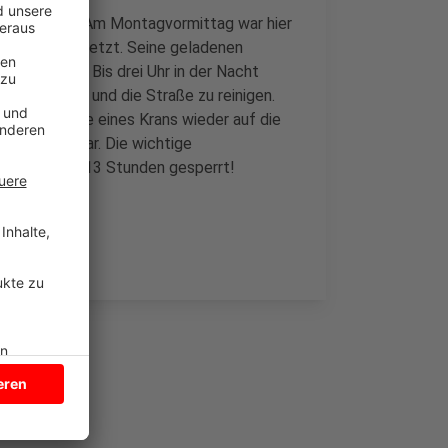
lich geräumt. Am Montagvormittag war hier
de leicht verletzt. Seine geladenen
hn verteilt. Bis drei Uhr in der Nacht
 umzufüllen und die Straße zu reinigen.
er mit Hilfe eines Krans wieder auf die
 umgekippt war. Die wichtige
ar für rund 13 Stunden gesperrt!