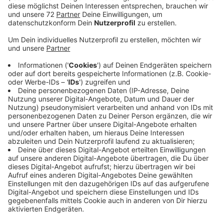
Er fragt, wann die Straße fertig wird. Auf unsere
Nachfrage erklärt der zuständige Landesbetrieb, dass
der viele Regen in den vergangenen Monaten die
Arbeiten tatsächlich ausgebremst hat. Jetzt geht es
aber wieder voran ... nach den Verzögerungen durch zu
viel Regen in den vergangenen Monaten passiert hier
aktuell so einiges, sagt der zuständige Landesbetrieb
auf Nachfrage. Im Bereich der zukünftigen
Anschlussstelle Merfeld laufen Erdarbeiten gerade
auf Hochtouren. Täglich kämen bis zu 130 LKW-
Ladungen Boden an. Allerdings gelte es den
einzubauenden Boden wegen des Regens mit einem
Kalk-Zement-Gemisch zu verbessern. Das koste Zeit.
Ab ca. Mitte August soll dann der neue Kreisverkehr an
der Anschlussstelle Merfeld entstehen - erste Autos
sollen Stand jetzt Ende Oktober durchfahren. Der
Abschnitt B474 bis nach Merfeld soll bis zum
Jahresende fertig werden. Danach folgen nur noch ein