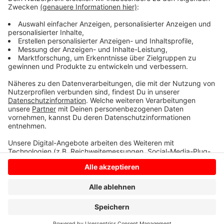
sowie eine lila/violette Weste. Zu Einbrüchen ist es
nicht gekommen. Die Polizei bittet aber um weitere
Zeugenhinweise, um die verdächtigen Fälle
aufzuklären.
Anzeige
Anzeige
Anzeige
Anzeige