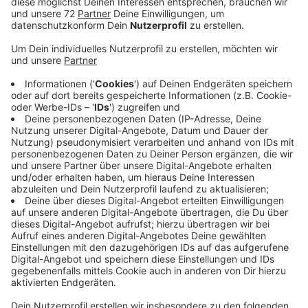
Anzeige
Zwei vermummte Menschen fielen auf, wie sie Am
Friedhof durch eine Hecke in einen Garten gingen und
kurz darauf verschwanden. Im Bereich Kornkamp,
Bauerschaft, Am Mühlenbach fielen vier sportlich
gekleidete Menschen in Gärten auf. Sie liefen weg und
stiegen in ein weiß, grau oder silbernes Auto, welches
an der Ecke Kornkamp, Lavesumer Straße stand. Das
Auto soll sehr laut und schnell davongebraust sein.
Außerdem beobachtete ein weiterer Zeuge eine
unbekannte Frau. Sie soll sich im Bereich Von-Croy-
Weg Türen und Fenster angeschaut haben und an
Hausecken nach möglichen Überwachungskameras
geschaut haben. Sie hatte braune zu einem
Pferdezopf gebundene lange Haare, trug hellgraue
Sportschuhe, eine graue Hose, einen roten Pullover