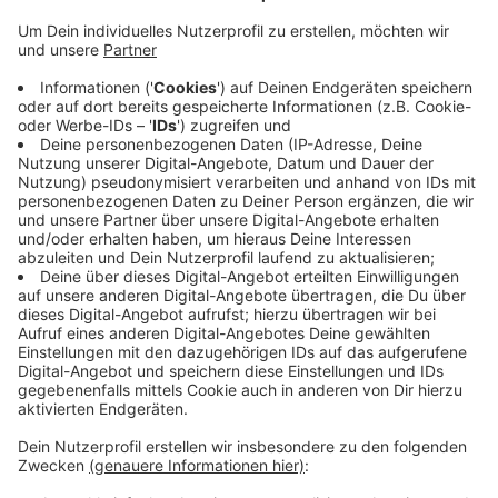
Anzeige
Das fragt Radio Kiepenkerl-Hörer Thorsten über
Whatsapp. Die Rutsche mit dem Kletterturm sei schon
seit mehreren Wochen fertig. Nur der Sand ließe auf
sich warten. Wir haben für Sie, lieber Thorsten und alle
anderen Familien nachgefragt. Die Stadt hofft, dass
der Sand in der Woche nach Pfingsten kommt. Dann
seien allerdings noch Restarbeiten an der neuen
Seilbahn nötig. Voraussichtlich in drei Wochen können
Kinder den aufgehübschten Spielplatz endlich
einweihen.
Anzeige