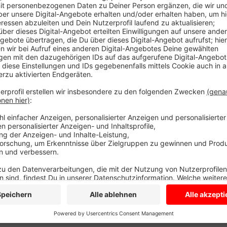
Die Stadt plant eine Testphase und spricht derzeit m
gemeldet, um bei der Testphase mitzumachen. Dazu 
Über die App bieten Sie über Ihr Smartphone an, j
Gleichzeitig sollen Sie sich auch mitnehmen lassen k
Anzeige