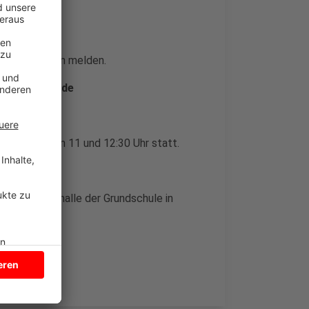
 Organisatoren melden.
sdarup@web.de
21) zwischen 11 und 12:30 Uhr statt.
 in der Turnhalle der Grundschule in