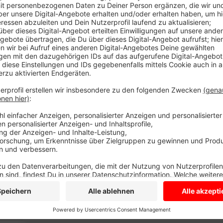
Anzeige
Jeder der etwas zu verkaufen hat, kann sich bei den
Andrea Heimann: 0151-29159257 oder andreaau
Die Spielzeug-Annahme findet am Samstag (11.09.20
Der Flohmarkt findet am Sonntag von 11 bis 13:30 Uhr
Darup (Wybbert 12) statt.
Anzeige