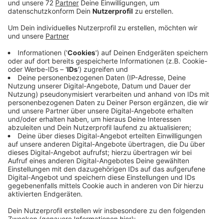
Veröffentlicht:
Donnerstag, 25.06.2020 22:46
Anzeige
Schreiben Sie die Antwort in die Kommentare bei
Facebook oder per E-Mail an redaktion@radio-
kiepenkerl.de, unter allen richtigen Lösungen verlosen
wir tolle Ventilatoren, gemeinsam mit Euronics XXL in
Lüdinghausen
und Euronics in
Nordkirchen
.
Anzeige
Kirsten Mews aus dem Radio Kiepenkerl Morgenteam.
Anzeige