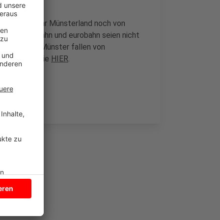
Regionalverkehr Münsterland noch von
. Auch die Bahn und eurobahn seien nicht
ter aus. In Münster fallen von
tails lesen Sie
HIER
.