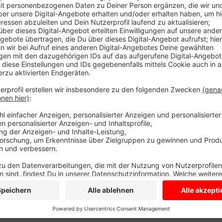
Die Antwort: nicht direkt. Weder Beschäftigte der 
Veelker beteiligen sich an den geplanten Warnstreiks
betroffen. Anders sieht es bei den Stadtwerken Müns
Freitagfrüh bis Sonntagfrüh viele Stadtbusse aus. De
Anzeige