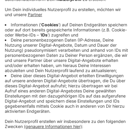
Fahrradweltreise durch Europa, den Nahen Osten und
Afrika im November 2019 wieder zurück nach Münster
gekommen.
Für 2020 waren ein paar Termine für Reisevorträge
geplant, bei denen die beiden von ihren Erlebnissen
berichten wollten. Dann kam Corona. Davon lassen sie
sich aber nicht unterkriegen und bieten nun am
kommenden Sonntag (21.06.) um 20:15 Uhr online
einen Reisevortrag an, kostenlos und öffentlich. Zum
Stream gehts
HIER
.
Anzeige