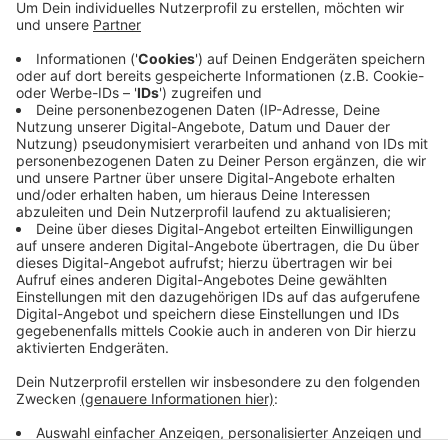
Beim nächsten Jahreswechsel ist eine
Feuerwerksverbotszone in der Altstadt geplant. Darin
eingeschlossen sind dann unter anderem der Domplatz
und der Prinzipalmarkt. Seit Silvester gibt es
deutschlandweit Diskussion um ein Böllerverbot. Vor
allem in Großstädten wie Berlin hatte es Angriffe auf
Einsatz- und Rettungskräfte gegeben.
Anzeige
Anzeige