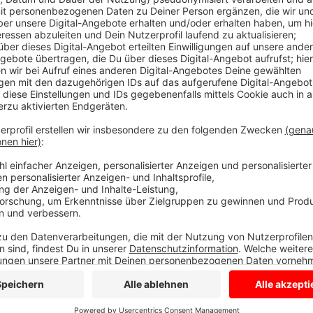
Anzeige
Der vermeintliche Sohn instruierte ihn, das Geld bei 
da er das Krankenhaus nicht verlassen dürfe. Auf dem
Uniklinikums erwartete ein Unbekannter den Mann, 
Der Schwindel flog auf, als die Tochter des Manne
Kontobewegung bei ihrem Vater bemerkte. Der unbek
nahm, wird wie folgt beschrieben: 175 bis 180 Zentime
mit Bart, hellbeige Jacke und Hose, ungepflegtes Ers
Münster unter der Rufnummer 0251 275-0 entgegen. D
vor der Masche sogenannter Schockanrufe.
Die Täter nutzen schamlos die emotionale Notlage i
horrende Summen. Erhalten Sie oder Ihre Angehörigen
auf, gehen Sie auf keine Geldforderungen ein und info
Anzeige