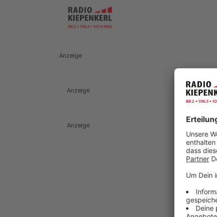
Anzeige
Anzeige
Anzeige