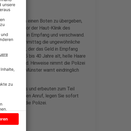
der Uniklinik an einen Boten zu übergeben,
 Parkplatz vor der Haut-Klinik des
nahm das Geld in Empfang und verschwand.
s noch am Nachmittag die ungewöhnliche
annte Täter, der das Geld in Empfang
ter groß, 35 bis 40 Jahre alt, helle Haare
cheinungsbild. Hinweise nimmt die Polizei
ie Polizei Münster warnt eindringlich
hrer Opfer aus und erbeuten zum Teil
 einen solchen Anruf, legen Sie sofort
rmieren Sie die Polizei.