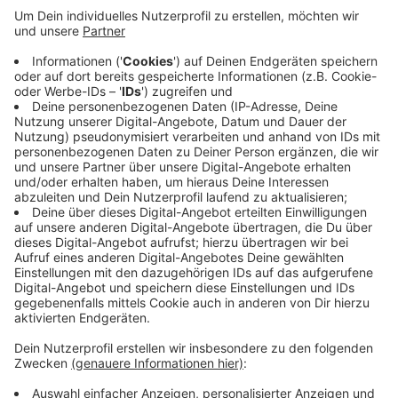
Veröffentlicht:
Freitag, 28.04.2023 17:42
Anzeige
Die beiden Tiere sind heute eingezogen. Lippenbären
kommen in der Wildnis vorwiegend in Indien und Sri
Lanka vor, sagt der Zoo. Tierschützer schätzen ihren
Bestand weltweit auf 7000 bis 10000. Lippenbären
gelten als gefährdet. Generell sind Lippenbären die
aggressivsten aller Großbärenarten.
Anzeige